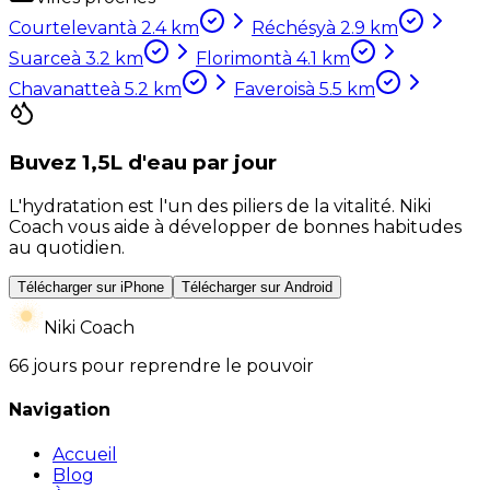
Courtelevant
à
2.4
km
Réchésy
à
2.9
km
Suarce
à
3.2
km
Florimont
à
4.1
km
Chavanatte
à
5.2
km
Faverois
à
5.5
km
Buvez 1,5L d'eau par jour
L'hydratation est l'un des piliers de la vitalité. Niki
Coach vous aide à développer de bonnes habitudes
au quotidien.
Télécharger sur iPhone
Télécharger sur Android
Niki Coach
66 jours pour reprendre le pouvoir
Navigation
Accueil
Blog