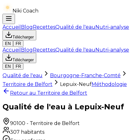
Niki Coach
Accueil
Blog
Recettes
Qualité de l'eau
Nutri-analyse
Télécharger
EN
FR
Accueil
Blog
Recettes
Qualité de l'eau
Nutri-analyse
Télécharger
EN
FR
Qualité de l'eau
Bourgogne-Franche-Comté
Territoire de Belfort
Lepuix-Neuf
Méthodologie
Retour au
Territoire de Belfort
Qualité de l'eau à Lepuix-Neuf
90100
-
Territoire de Belfort
307
habitants