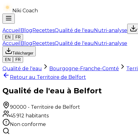
Niki Coach
Accueil
Blog
Recettes
Qualité de l'eau
Nutri-analyse
EN
FR
Accueil
Blog
Recettes
Qualité de l'eau
Nutri-analyse
Télécharger
EN
FR
Qualité de l'eau
Bourgogne-Franche-Comté
Terr
Retour au
Territoire de Belfort
Qualité de l'eau à Belfort
90000
-
Territoire de Belfort
45 912
habitants
Non conforme