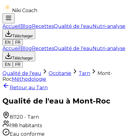
Niki Coach
Accueil
Blog
Recettes
Qualité de l'eau
Nutri-analyse
Télécharger
EN
FR
Accueil
Blog
Recettes
Qualité de l'eau
Nutri-analyse
Télécharger
EN
FR
Qualité de l'eau
Occitanie
Tarn
Mont-
Roc
Méthodologie
Retour au
Tarn
Qualité de l'eau à Mont-Roc
81120
-
Tarn
198
habitants
Eau conforme