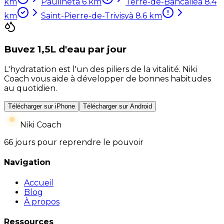
km
Paulinet
à
6
km
Terre-de-Bancalié
à
8.4
km
Saint-Pierre-de-Trivisy
à
8.6
km
Buvez 1,5L d'eau par jour
L'hydratation est l'un des piliers de la vitalité. Niki
Coach vous aide à développer de bonnes habitudes
au quotidien.
Télécharger sur iPhone
Télécharger sur Android
Niki Coach
66 jours pour reprendre le pouvoir
Navigation
Accueil
Blog
À propos
Ressources