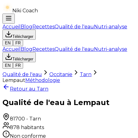
Niki Coach
Accueil
Blog
Recettes
Qualité de l'eau
Nutri-analyse
Télécharger
EN
FR
Accueil
Blog
Recettes
Qualité de l'eau
Nutri-analyse
Télécharger
EN
FR
Qualité de l'eau
Occitanie
Tarn
Lempaut
Méthodologie
Retour au
Tarn
Qualité de l'eau à Lempaut
81700
-
Tarn
878
habitants
Non conforme