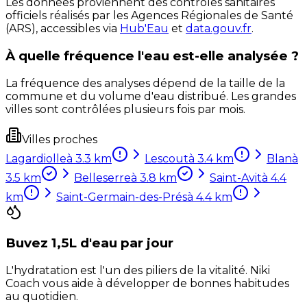
Les données proviennent des contrôles sanitaires
officiels réalisés par les Agences Régionales de Santé
(ARS), accessibles via
Hub'Eau
et
data.gouv.fr
.
À quelle fréquence l'eau est-elle analysée ?
La fréquence des analyses dépend de la taille de la
commune et du volume d'eau distribué. Les grandes
villes sont contrôlées plusieurs fois par mois.
Villes proches
Lagardiolle
à
3.3
km
Lescout
à
3.4
km
Blan
à
3.5
km
Belleserre
à
3.8
km
Saint-Avit
à
4.4
km
Saint-Germain-des-Prés
à
4.4
km
Buvez 1,5L d'eau par jour
L'hydratation est l'un des piliers de la vitalité. Niki
Coach vous aide à développer de bonnes habitudes
au quotidien.