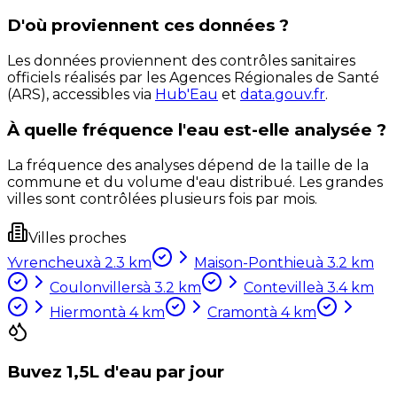
D'où proviennent ces données ?
Les données proviennent des contrôles sanitaires
officiels réalisés par les Agences Régionales de Santé
(ARS), accessibles via
Hub'Eau
et
data.gouv.fr
.
À quelle fréquence l'eau est-elle analysée ?
La fréquence des analyses dépend de la taille de la
commune et du volume d'eau distribué. Les grandes
villes sont contrôlées plusieurs fois par mois.
Villes proches
Yvrencheux
à
2.3
km
Maison-Ponthieu
à
3.2
km
Coulonvillers
à
3.2
km
Conteville
à
3.4
km
Hiermont
à
4
km
Cramont
à
4
km
Buvez 1,5L d'eau par jour