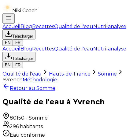
Niki Coach
Accueil
Blog
Recettes
Qualité de l'eau
Nutri-analyse
Télécharger
EN
FR
Accueil
Blog
Recettes
Qualité de l'eau
Nutri-analyse
Télécharger
EN
FR
Qualité de l'eau
Hauts-de-France
Somme
Yvrench
Méthodologie
Retour au
Somme
Qualité de l'eau à Yvrench
80150
-
Somme
296
habitants
Eau conforme