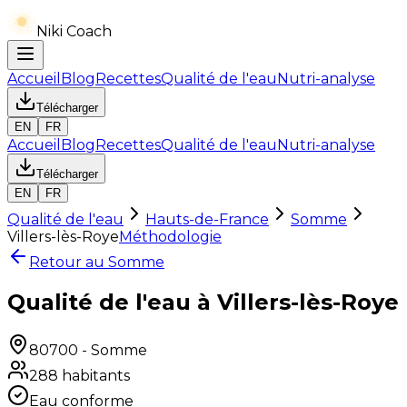
Niki Coach
Accueil
Blog
Recettes
Qualité de l'eau
Nutri-analyse
Télécharger
EN
FR
Accueil
Blog
Recettes
Qualité de l'eau
Nutri-analyse
Télécharger
EN
FR
Qualité de l'eau
Hauts-de-France
Somme
Villers-lès-Roye
Méthodologie
Retour au
Somme
Qualité de l'eau à Villers-lès-Roye
80700
-
Somme
288
habitants
Eau conforme