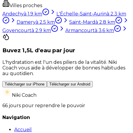
Villes proches
Andechy
à
1.9
km
L'Échelle-Saint-Aurin
à
2.3
km
Damery
à
2.5
km
Saint-Mard
à
2.8
km
Goyencourt
à
2.9
km
Armancourt
à
3.6
km
Buvez 1,5L d'eau par jour
L'hydratation est l'un des piliers de la vitalité. Niki
Coach vous aide à développer de bonnes habitudes
au quotidien.
Télécharger sur iPhone
Télécharger sur Android
Niki Coach
66 jours pour reprendre le pouvoir
Navigation
Accueil