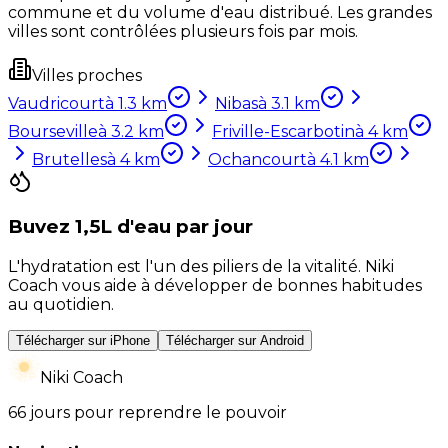
commune et du volume d'eau distribué. Les grandes
villes sont contrôlées plusieurs fois par mois.
Villes proches
Vaudricourt
à
1.3
km
Nibas
à
3.1
km
Bourseville
à
3.2
km
Friville-Escarbotin
à
4
km
Brutelles
à
4
km
Ochancourt
à
4.1
km
Buvez 1,5L d'eau par jour
L'hydratation est l'un des piliers de la vitalité. Niki
Coach vous aide à développer de bonnes habitudes
au quotidien.
Télécharger sur iPhone
Télécharger sur Android
Niki Coach
66 jours pour reprendre le pouvoir