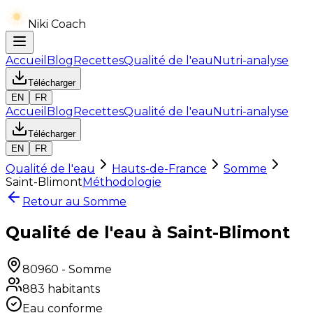
Niki Coach
Accueil
Blog
Recettes
Qualité de l'eau
Nutri-analyse
Télécharger
EN
FR
Accueil
Blog
Recettes
Qualité de l'eau
Nutri-analyse
Télécharger
EN
FR
Qualité de l'eau
Hauts-de-France
Somme
Saint-Blimont
Méthodologie
Retour au
Somme
Qualité de l'eau à Saint-Blimont
80960
-
Somme
883
habitants
Eau conforme