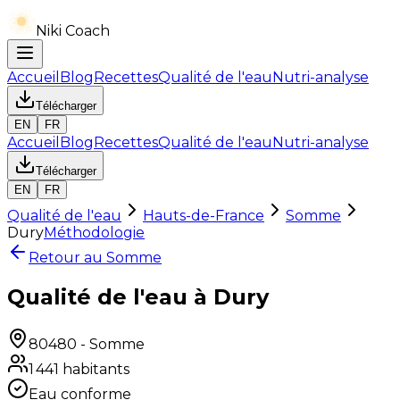
Niki Coach
Accueil
Blog
Recettes
Qualité de l'eau
Nutri-analyse
Télécharger
EN
FR
Accueil
Blog
Recettes
Qualité de l'eau
Nutri-analyse
Télécharger
EN
FR
Qualité de l'eau
Hauts-de-France
Somme
Dury
Méthodologie
Retour au
Somme
Qualité de l'eau à Dury
80480
-
Somme
1 441
habitants
Eau conforme