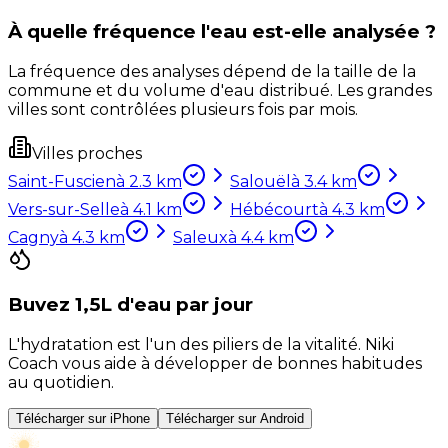
À quelle fréquence l'eau est-elle analysée ?
La fréquence des analyses dépend de la taille de la
commune et du volume d'eau distribué. Les grandes
villes sont contrôlées plusieurs fois par mois.
Villes proches
Saint-Fuscien
à
2.3
km
Salouël
à
3.4
km
Vers-sur-Selle
à
4.1
km
Hébécourt
à
4.3
km
Cagny
à
4.3
km
Saleux
à
4.4
km
Buvez 1,5L d'eau par jour
L'hydratation est l'un des piliers de la vitalité. Niki
Coach vous aide à développer de bonnes habitudes
au quotidien.
Télécharger sur iPhone
Télécharger sur Android