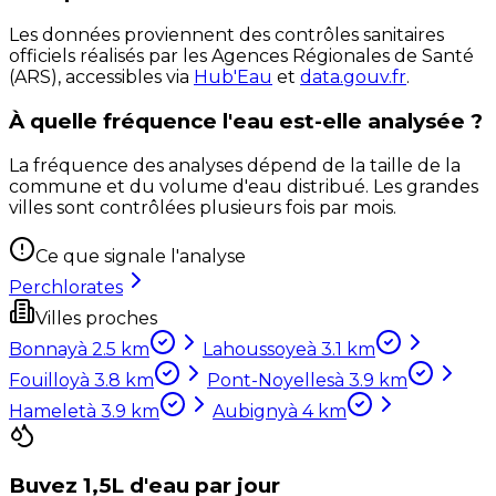
Les données proviennent des contrôles sanitaires
officiels réalisés par les Agences Régionales de Santé
(ARS), accessibles via
Hub'Eau
et
data.gouv.fr
.
À quelle fréquence l'eau est-elle analysée ?
La fréquence des analyses dépend de la taille de la
commune et du volume d'eau distribué. Les grandes
villes sont contrôlées plusieurs fois par mois.
Ce que signale l'analyse
Perchlorates
Villes proches
Bonnay
à
2.5
km
Lahoussoye
à
3.1
km
Fouilloy
à
3.8
km
Pont-Noyelles
à
3.9
km
Hamelet
à
3.9
km
Aubigny
à
4
km
Buvez 1,5L d'eau par jour