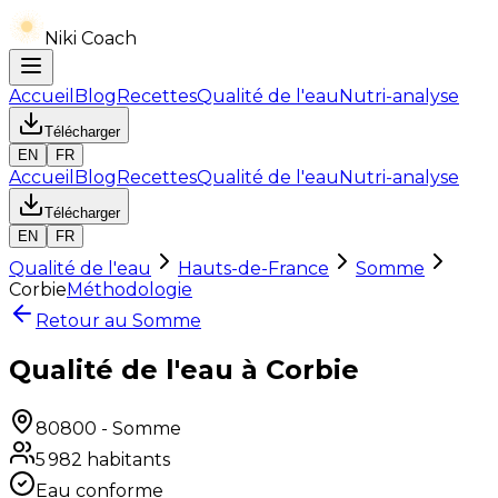
Niki Coach
Accueil
Blog
Recettes
Qualité de l'eau
Nutri-analyse
Télécharger
EN
FR
Accueil
Blog
Recettes
Qualité de l'eau
Nutri-analyse
Télécharger
EN
FR
Qualité de l'eau
Hauts-de-France
Somme
Corbie
Méthodologie
Retour au
Somme
Qualité de l'eau à Corbie
80800
-
Somme
5 982
habitants
Eau conforme