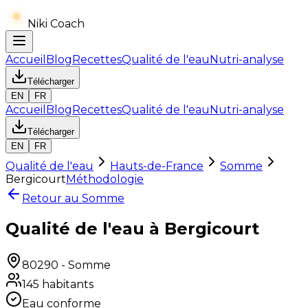
Niki Coach
Accueil
Blog
Recettes
Qualité de l'eau
Nutri-analyse
Télécharger
EN
FR
Accueil
Blog
Recettes
Qualité de l'eau
Nutri-analyse
Télécharger
EN
FR
Qualité de l'eau
Hauts-de-France
Somme
Bergicourt
Méthodologie
Retour au
Somme
Qualité de l'eau à Bergicourt
80290
-
Somme
145
habitants
Eau conforme