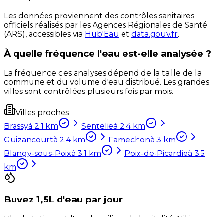
Les données proviennent des contrôles sanitaires
officiels réalisés par les Agences Régionales de Santé
(ARS), accessibles via
Hub'Eau
et
data.gouv.fr
.
À quelle fréquence l'eau est-elle analysée ?
La fréquence des analyses dépend de la taille de la
commune et du volume d'eau distribué. Les grandes
villes sont contrôlées plusieurs fois par mois.
Villes proches
Brassy
à
2.1
km
Sentelie
à
2.4
km
Guizancourt
à
2.4
km
Famechon
à
3
km
Blangy-sous-Poix
à
3.1
km
Poix-de-Picardie
à
3.5
km
Buvez 1,5L d'eau par jour