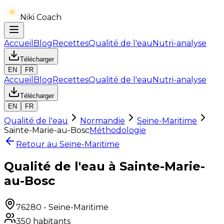
Niki Coach
Accueil
Blog
Recettes
Qualité de l'eau
Nutri-analyse
Télécharger
EN
FR
Accueil
Blog
Recettes
Qualité de l'eau
Nutri-analyse
Télécharger
EN
FR
Qualité de l'eau
Normandie
Seine-Maritime
Sainte-Marie-au-Bosc
Méthodologie
Retour au
Seine-Maritime
Qualité de l'eau à Sainte-Marie-
au-Bosc
76280
-
Seine-Maritime
350
habitants