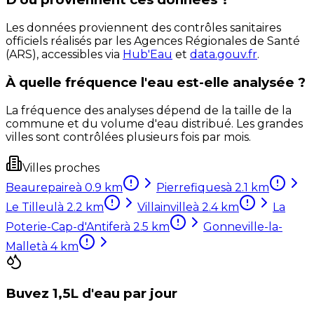
Les données proviennent des contrôles sanitaires
officiels réalisés par les Agences Régionales de Santé
(ARS), accessibles via
Hub'Eau
et
data.gouv.fr
.
À quelle fréquence l'eau est-elle analysée ?
La fréquence des analyses dépend de la taille de la
commune et du volume d'eau distribué. Les grandes
villes sont contrôlées plusieurs fois par mois.
Villes proches
Beaurepaire
à
0.9
km
Pierrefiques
à
2.1
km
Le Tilleul
à
2.2
km
Villainville
à
2.4
km
La
Poterie-Cap-d'Antifer
à
2.5
km
Gonneville-la-
Mallet
à
4
km
Buvez 1,5L d'eau par jour