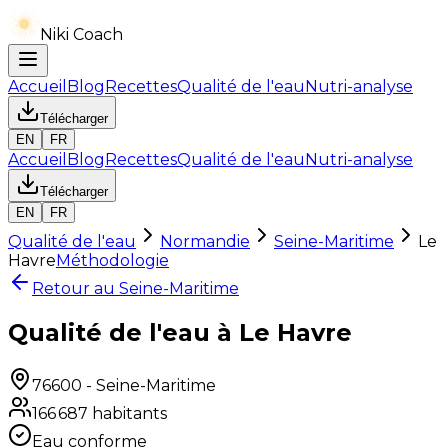
Niki Coach
Accueil
Blog
Recettes
Qualité de l'eau
Nutri-analyse
Télécharger
EN
FR
Accueil
Blog
Recettes
Qualité de l'eau
Nutri-analyse
Télécharger
EN
FR
Qualité de l'eau
Normandie
Seine-Maritime
Le
Havre
Méthodologie
Retour au
Seine-Maritime
Qualité de l'eau à Le Havre
76600
-
Seine-Maritime
166 687
habitants
Eau conforme