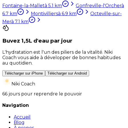
Fontaine-la-Mallet
à
5.1
km
Gonfreville-l'Orcher
à
6.7
km
Montivilliers
à
6.9
km
Octeville-sur-
Mer
à
7.1
km
Buvez 1,5L d'eau par jour
L'hydratation est l'un des piliers de la vitalité. Niki
Coach vous aide à développer de bonnes habitudes
au quotidien.
Télécharger sur iPhone
Télécharger sur Android
Niki Coach
66 jours pour reprendre le pouvoir
Navigation
Accueil
Blog
À propos