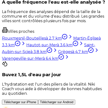
À quelle fréquence l'eau est-elle analysée ?
La fréquence des analyses dépend de la taille de la
commune et du volume d'eau distribué. Les grandes
villes sont contrôlées plusieurs fois par mois.
Villes proches
Rouxmesnil-Bouteilles
à
2.7
km
Martin-Église
à
3.3
km
Hautot-sur-Mer
à
3.6
km
Saint-
Aubin-sur-Scie
à
3.8
km
Grèges
à
4.7
km
Varengeville-sur-Mer
à
6.4
km
Buvez 1,5L d'eau par jour
L'hydratation est l'un des piliers de la vitalité. Niki
Coach vous aide à développer de bonnes habitudes
au quotidien.
Télécharger sur iPhone
Télécharger sur Android