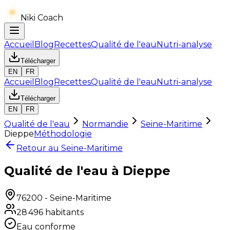
Niki Coach
Accueil
Blog
Recettes
Qualité de l'eau
Nutri-analyse
Télécharger
EN
FR
Accueil
Blog
Recettes
Qualité de l'eau
Nutri-analyse
Télécharger
EN
FR
Qualité de l'eau
Normandie
Seine-Maritime
Dieppe
Méthodologie
Retour au
Seine-Maritime
Qualité de l'eau à Dieppe
76200
-
Seine-Maritime
28 496
habitants
Eau conforme