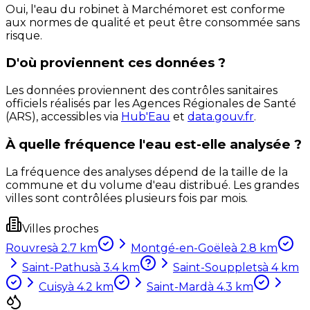
Oui, l'eau du robinet à Marchémoret est conforme
aux normes de qualité et peut être consommée sans
risque.
D'où proviennent ces données ?
Les données proviennent des contrôles sanitaires
officiels réalisés par les Agences Régionales de Santé
(ARS), accessibles via
Hub'Eau
et
data.gouv.fr
.
À quelle fréquence l'eau est-elle analysée ?
La fréquence des analyses dépend de la taille de la
commune et du volume d'eau distribué. Les grandes
villes sont contrôlées plusieurs fois par mois.
Villes proches
Rouvres
à
2.7
km
Montgé-en-Goële
à
2.8
km
Saint-Pathus
à
3.4
km
Saint-Soupplets
à
4
km
Cuisy
à
4.2
km
Saint-Mard
à
4.3
km