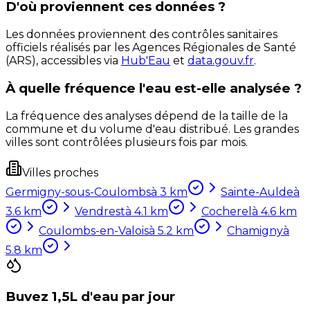
D'où proviennent ces données ?
Les données proviennent des contrôles sanitaires
officiels réalisés par les Agences Régionales de Santé
(ARS), accessibles via
Hub'Eau
et
data.gouv.fr
.
À quelle fréquence l'eau est-elle analysée ?
La fréquence des analyses dépend de la taille de la
commune et du volume d'eau distribué. Les grandes
villes sont contrôlées plusieurs fois par mois.
Villes proches
Germigny-sous-Coulombs
à
3
km
Sainte-Aulde
à
3.6
km
Vendrest
à
4.1
km
Cocherel
à
4.6
km
Coulombs-en-Valois
à
5.2
km
Chamigny
à
5.8
km
Buvez 1,5L d'eau par jour