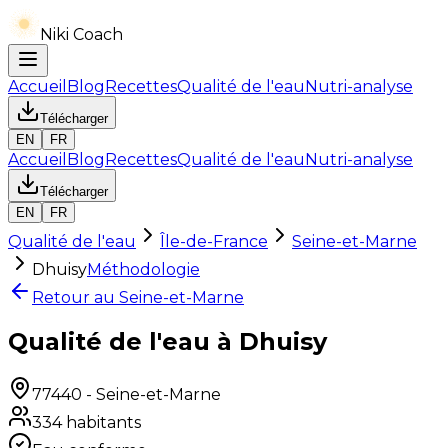
Niki Coach
Accueil
Blog
Recettes
Qualité de l'eau
Nutri-analyse
Télécharger
EN
FR
Accueil
Blog
Recettes
Qualité de l'eau
Nutri-analyse
Télécharger
EN
FR
Qualité de l'eau
Île-de-France
Seine-et-Marne
Dhuisy
Méthodologie
Retour au
Seine-et-Marne
Qualité de l'eau à Dhuisy
77440
-
Seine-et-Marne
334
habitants