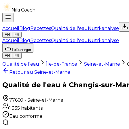
Niki Coach
Accueil
Blog
Recettes
Qualité de l'eau
Nutri-analyse
EN
FR
Accueil
Blog
Recettes
Qualité de l'eau
Nutri-analyse
Télécharger
EN
FR
Qualité de l'eau
Île-de-France
Seine-et-Marne
Retour au
Seine-et-Marne
Qualité de l'eau à Changis-sur-Ma
77660
-
Seine-et-Marne
1 335
habitants
Eau conforme