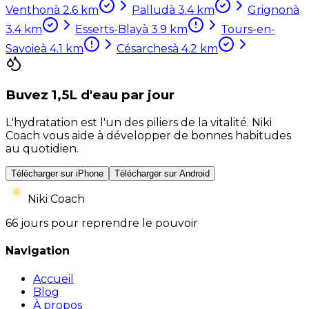
Venthon
à
2.6
km
Pallud
à
3.4
km
Grignon
à
3.4
km
Esserts-Blay
à
3.9
km
Tours-en-
Savoie
à
4.1
km
Césarches
à
4.2
km
Buvez 1,5L d'eau par jour
L'hydratation est l'un des piliers de la vitalité. Niki
Coach vous aide à développer de bonnes habitudes
au quotidien.
Télécharger sur iPhone
Télécharger sur Android
Niki Coach
66 jours pour reprendre le pouvoir
Navigation
Accueil
Blog
À propos