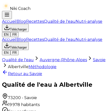
Niki Coach
Accueil
Blog
Recettes
Qualité de l'eau
Nutri-analyse
Télécharger
EN
FR
Accueil
Blog
Recettes
Qualité de l'eau
Nutri-analyse
Télécharger
EN
FR
Qualité de l'eau
Auvergne-Rhône-Alpes
Savoie
Albertville
Méthodologie
Retour au
Savoie
Qualité de l'eau à Albertville
73200
-
Savoie
19 978
habitants