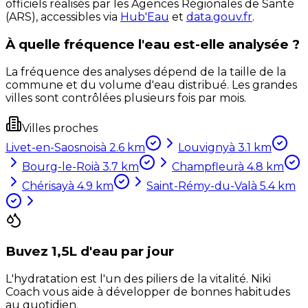
officiels réalisés par les Agences Régionales de Santé
(ARS), accessibles via
Hub'Eau
et
data.gouv.fr
.
À quelle fréquence l'eau est-elle analysée ?
La fréquence des analyses dépend de la taille de la
commune et du volume d'eau distribué. Les grandes
villes sont contrôlées plusieurs fois par mois.
Villes proches
Livet-en-Saosnois
à
2.6
km
Louvigny
à
3.1
km
Bourg-le-Roi
à
3.7
km
Champfleur
à
4.8
km
Chérisay
à
4.9
km
Saint-Rémy-du-Val
à
5.4
km
Buvez 1,5L d'eau par jour
L'hydratation est l'un des piliers de la vitalité. Niki
Coach vous aide à développer de bonnes habitudes
au quotidien.