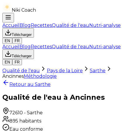
Niki Coach
Accueil
Blog
Recettes
Qualité de l'eau
Nutri-analyse
Télécharger
EN
FR
Accueil
Blog
Recettes
Qualité de l'eau
Nutri-analyse
Télécharger
EN
FR
Qualité de l'eau
Pays de la Loire
Sarthe
Ancinnes
Méthodologie
Retour au
Sarthe
Qualité de l'eau à Ancinnes
72610
-
Sarthe
895
habitants
Eau conforme