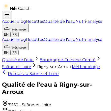
Niki Coach
Accueil
Blog
Recettes
Qualité de l'eau
Nutri-analyse
Télécharger
EN
FR
Accueil
Blog
Recettes
Qualité de l'eau
Nutri-analyse
Télécharger
EN
FR
Qualité de l'eau
Bourgogne-Franche-Comté
Saône-et-Loire
Rigny-sur-Arroux
Méthodologie
Retour au
Saône-et-Loire
Qualité de l'eau à Rigny-sur-
Arroux
71160
-
Saône-et-Loire