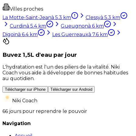
Villes proches
La Motte-Saint-Jean
à
5.3
km
Clessy
à
5.3
km
Curdin
à
5.4
km
Gueugnon
à
6
km
Digoin
à
6.4
km
Les Guerreaux
à
7.6
km
Buvez 1,5L d'eau par jour
L'hydratation est l'un des piliers de la vitalité. Niki
Coach vous aide à développer de bonnes habitudes
au quotidien.
Télécharger sur iPhone
Télécharger sur Android
Niki Coach
66 jours pour reprendre le pouvoir
Navigation
Accueil