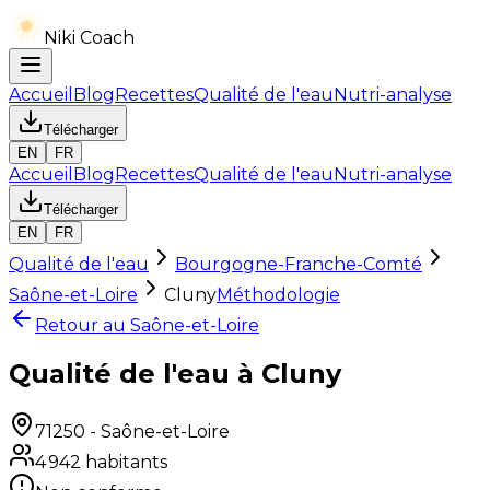
Niki Coach
Accueil
Blog
Recettes
Qualité de l'eau
Nutri-analyse
Télécharger
EN
FR
Accueil
Blog
Recettes
Qualité de l'eau
Nutri-analyse
Télécharger
EN
FR
Qualité de l'eau
Bourgogne-Franche-Comté
Saône-et-Loire
Cluny
Méthodologie
Retour au
Saône-et-Loire
Qualité de l'eau à Cluny
71250
-
Saône-et-Loire
4 942
habitants