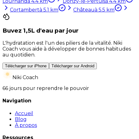
Lournand
à
4.4
km
Donzy-le-Pertuis
à
4.4
km
Cortambert
à
5.1
km
Château
à
5.5
km
Buvez 1,5L d'eau par jour
L'hydratation est l'un des piliers de la vitalité. Niki
Coach vous aide à développer de bonnes habitudes
au quotidien.
Télécharger sur iPhone
Télécharger sur Android
Niki Coach
66 jours pour reprendre le pouvoir
Navigation
Accueil
Blog
À propos
Ressources