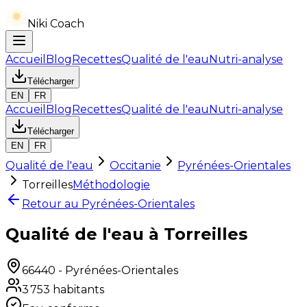
Niki Coach
Accueil
Blog
Recettes
Qualité de l'eau
Nutri-analyse
Télécharger
EN
FR
Accueil
Blog
Recettes
Qualité de l'eau
Nutri-analyse
Télécharger
EN
FR
Qualité de l'eau
Occitanie
Pyrénées-Orientales
Torreilles
Méthodologie
Retour au
Pyrénées-Orientales
Qualité de l'eau à Torreilles
66440
-
Pyrénées-Orientales
3 753
habitants