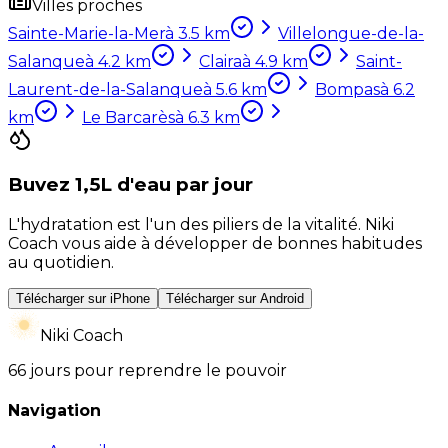
Villes proches
Sainte-Marie-la-Mer
à
3.5
km
Villelongue-de-la-
Salanque
à
4.2
km
Claira
à
4.9
km
Saint-
Laurent-de-la-Salanque
à
5.6
km
Bompas
à
6.2
km
Le Barcarès
à
6.3
km
Buvez 1,5L d'eau par jour
L'hydratation est l'un des piliers de la vitalité. Niki
Coach vous aide à développer de bonnes habitudes
au quotidien.
Télécharger sur iPhone
Télécharger sur Android
Niki Coach
66 jours pour reprendre le pouvoir
Navigation