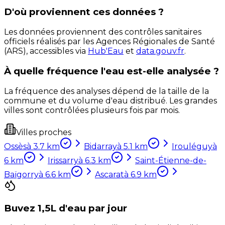
D'où proviennent ces données ?
Les données proviennent des contrôles sanitaires
officiels réalisés par les Agences Régionales de Santé
(ARS), accessibles via
Hub'Eau
et
data.gouv.fr
.
À quelle fréquence l'eau est-elle analysée ?
La fréquence des analyses dépend de la taille de la
commune et du volume d'eau distribué. Les grandes
villes sont contrôlées plusieurs fois par mois.
Villes proches
Ossès
à
3.7
km
Bidarray
à
5.1
km
Irouléguy
à
6
km
Irissarry
à
6.3
km
Saint-Étienne-de-
Baïgorry
à
6.6
km
Ascarat
à
6.9
km
Buvez 1,5L d'eau par jour