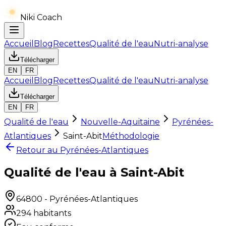
Niki Coach
Accueil
Blog
Recettes
Qualité de l'eau
Nutri-analyse
Télécharger
EN
FR
Accueil
Blog
Recettes
Qualité de l'eau
Nutri-analyse
Télécharger
EN
FR
Qualité de l'eau
Nouvelle-Aquitaine
Pyrénées-
Atlantiques
Saint-Abit
Méthodologie
Retour au
Pyrénées-Atlantiques
Qualité de l'eau à Saint-Abit
64800
-
Pyrénées-Atlantiques
294
habitants