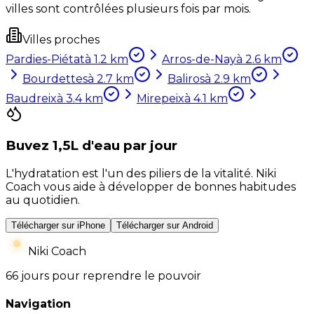
villes sont contrôlées plusieurs fois par mois.
Villes proches
Pardies-Piétat
à
1.2
km
Arros-de-Nay
à
2.6
km
Bourdettes
à
2.7
km
Baliros
à
2.9
km
Baudreix
à
3.4
km
Mirepeix
à
4.1
km
Buvez 1,5L d'eau par jour
L'hydratation est l'un des piliers de la vitalité. Niki
Coach vous aide à développer de bonnes habitudes
au quotidien.
Télécharger sur iPhone
Télécharger sur Android
Niki Coach
66 jours pour reprendre le pouvoir
Navigation