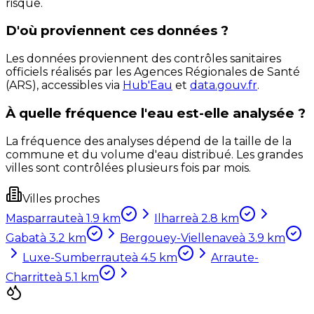
risque.
D'où proviennent ces données ?
Les données proviennent des contrôles sanitaires
officiels réalisés par les Agences Régionales de Santé
(ARS), accessibles via
Hub'Eau
et
data.gouv.fr
.
À quelle fréquence l'eau est-elle analysée ?
La fréquence des analyses dépend de la taille de la
commune et du volume d'eau distribué. Les grandes
villes sont contrôlées plusieurs fois par mois.
Villes proches
Masparraute
à
1.9
km
Ilharre
à
2.8
km
Gabat
à
3.2
km
Bergouey-Viellenave
à
3.9
km
Luxe-Sumberraute
à
4.5
km
Arraute-
Charritte
à
5.1
km