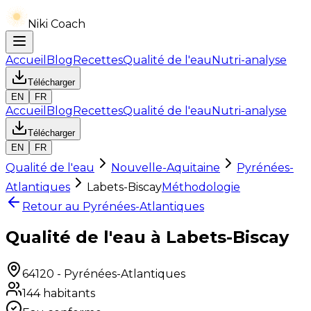
Niki Coach
Accueil
Blog
Recettes
Qualité de l'eau
Nutri-analyse
Télécharger
EN
FR
Accueil
Blog
Recettes
Qualité de l'eau
Nutri-analyse
Télécharger
EN
FR
Qualité de l'eau
Nouvelle-Aquitaine
Pyrénées-
Atlantiques
Labets-Biscay
Méthodologie
Retour au
Pyrénées-Atlantiques
Qualité de l'eau à Labets-Biscay
64120
-
Pyrénées-Atlantiques
144
habitants