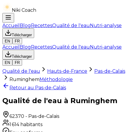
Niki Coach
Accueil
Blog
Recettes
Qualité de l'eau
Nutri-analyse
Télécharger
EN
FR
Accueil
Blog
Recettes
Qualité de l'eau
Nutri-analyse
Télécharger
EN
FR
Qualité de l'eau
Hauts-de-France
Pas-de-Calais
Ruminghem
Méthodologie
Retour au
Pas-de-Calais
Qualité de l'eau à Ruminghem
62370
-
Pas-de-Calais
1 614
habitants