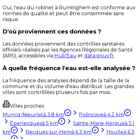
Oui, l'eau du robinet à Ruminghem est conforme aux
normes de qualité et peut être consommée sans
risque.
D'où proviennent ces données ?
Les données proviennent des contrôles sanitaires
officiels réalisés par les Agences Régionales de Santé
(ARS), accessibles via
Hub'Eau
et
data.gouv.fr
.
À quelle fréquence l'eau est-elle analysée ?
La fréquence des analyses dépend de la taille de la
commune et du volume d'eau distribué. Les grandes
villes sont contrôlées plusieurs fois par mois.
Villes proches
Muncq-Nieurlet
à
3.8
km
Polincove
à
4.2
km
Éperlecques
à
5
km
Sainte-Marie-Kerque
à
5.1
km
Recques-sur-Hem
à
6.3
km
Houlle
à
6.3