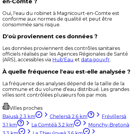
en-Comte ?
Oui, l'eau du robinet à Magnicourt-en-Comte est
conforme aux normes de qualité et peut être
consommée sans risque.
D'où proviennent ces données ?
Les données proviennent des contrôles sanitaires
officiels réalisés par les Agences Régionales de Santé
(ARS), accessibles via
Hub'Eau
et
data.gouv.fr
.
À quelle fréquence l'eau est-elle analysée ?
La fréquence des analyses dépend de la taille de la
commune et du volume d'eau distribué. Les grandes
villes sont contrôlées plusieurs fois par mois.
Villes proches
Bajus
à
2.3
km
Chelers
à
2.6
km
Frévillers
à
3.1
km
La Comté
à
3.2
km
Monchy-Breton
à
3.3
km
La Thieuloye
à
3.6
km