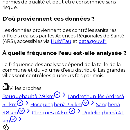
normes de qualité et peut être consommée sans
risque.
D'où proviennent ces données ?
Les données proviennent des contrôles sanitaires
officiels réalisés par les Agences Régionales de Santé
(ARS), accessibles via
Hub'Eau
et
data.gouv.fr
.
À quelle fréquence l'eau est-elle analysée ?
La fréquence des analyses dépend de la taille de la
commune et du volume d'eau distribué. Les grandes
villes sont contrôlées plusieurs fois par mois.
Villes proches
Bouquehault
à
2.9
km
Landrethun-lès-Ardres
à
3.1
km
Hocquinghen
à
3.4
km
Sanghen
à
3.8
km
Clerques
à
4
km
Rodelinghem
à
4.1
km