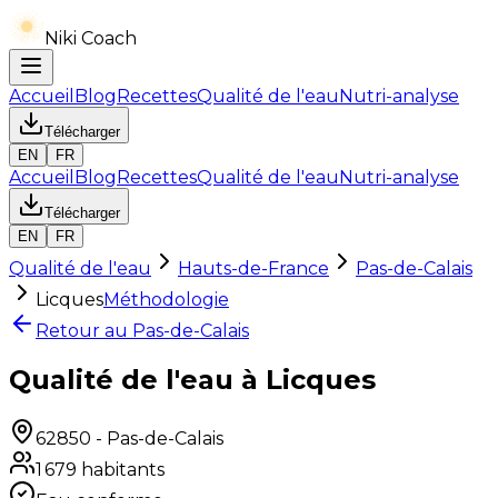
Niki Coach
Accueil
Blog
Recettes
Qualité de l'eau
Nutri-analyse
Télécharger
EN
FR
Accueil
Blog
Recettes
Qualité de l'eau
Nutri-analyse
Télécharger
EN
FR
Qualité de l'eau
Hauts-de-France
Pas-de-Calais
Licques
Méthodologie
Retour au
Pas-de-Calais
Qualité de l'eau à Licques
62850
-
Pas-de-Calais
1 679
habitants