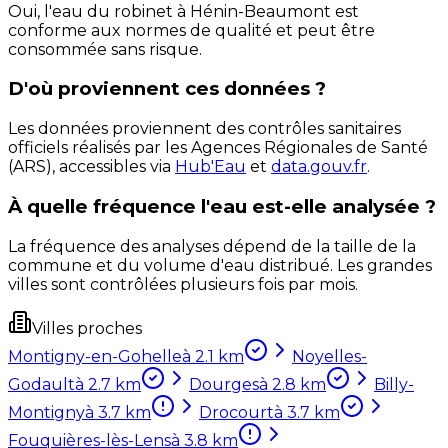
Oui, l'eau du robinet à Hénin-Beaumont est
conforme aux normes de qualité et peut être
consommée sans risque.
D'où proviennent ces données ?
Les données proviennent des contrôles sanitaires
officiels réalisés par les Agences Régionales de Santé
(ARS), accessibles via
Hub'Eau
et
data.gouv.fr
.
À quelle fréquence l'eau est-elle analysée ?
La fréquence des analyses dépend de la taille de la
commune et du volume d'eau distribué. Les grandes
villes sont contrôlées plusieurs fois par mois.
Villes proches
Montigny-en-Gohelle
à
2.1
km
Noyelles-
Godault
à
2.7
km
Dourges
à
2.8
km
Billy-
Montigny
à
3.7
km
Drocourt
à
3.7
km
Fouquières-lès-Lens
à
3.8
km