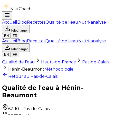
Niki Coach
Accueil
Blog
Recettes
Qualité de l'eau
Nutri-analyse
Télécharger
EN
FR
Accueil
Blog
Recettes
Qualité de l'eau
Nutri-analyse
Télécharger
EN
FR
Qualité de l'eau
Hauts-de-France
Pas-de-Calais
Hénin-Beaumont
Méthodologie
Retour au
Pas-de-Calais
Qualité de l'eau à Hénin-
Beaumont
62110
-
Pas-de-Calais