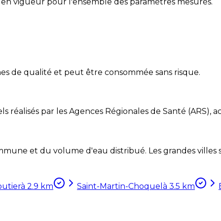
 en vigueur pour l'ensemble des paramètres mesurés.
es de qualité et peut être consommée sans risque.
ls réalisés par les Agences Régionales de Santé (ARS), ac
mune et du volume d'eau distribué. Les grandes villes so
outier
à
2.9
km
Saint-Martin-Choquel
à
3.5
km