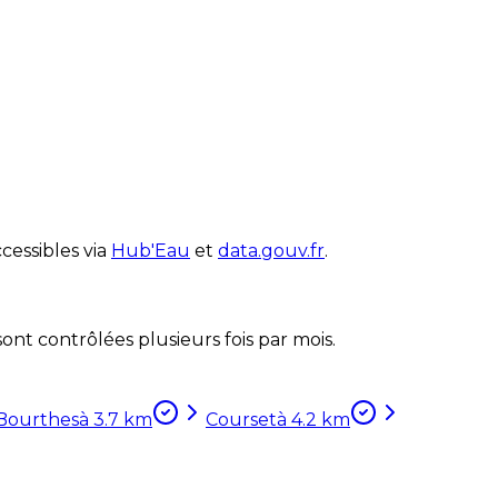
cessibles via
Hub'Eau
et
data.gouv.fr
.
nt contrôlées plusieurs fois par mois.
Bourthes
à
3.7
km
Courset
à
4.2
km