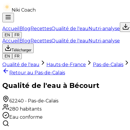
Niki Coach
Accueil
Blog
Recettes
Qualité de l'eau
Nutri-analyse
EN
FR
Accueil
Blog
Recettes
Qualité de l'eau
Nutri-analyse
Télécharger
EN
FR
Qualité de l'eau
Hauts-de-France
Pas-de-Calais
Retour au
Pas-de-Calais
Qualité de l'eau à Bécourt
62240
-
Pas-de-Calais
280
habitants
Eau conforme