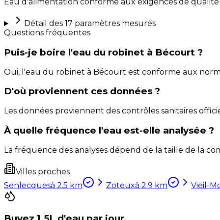
Eau d'alimentation conforme aux exigences de qualité
Détail des
17
paramètres mesurés
Questions fréquentes
Puis-je boire l'eau du robinet à Bécourt ?
Oui, l'eau du robinet à Bécourt est conforme aux norm
D'où proviennent ces données ?
Les données proviennent des contrôles sanitaires officie
À quelle fréquence l'eau est-elle analysée ?
La fréquence des analyses dépend de la taille de la com
Villes proches
Senlecques
à
2.5
km
Zoteux
à
2.9
km
Vieil-M
Buvez 1,5L d'eau par jour