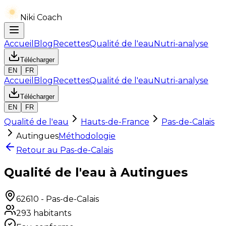
Niki Coach
Accueil
Blog
Recettes
Qualité de l'eau
Nutri-analyse
Télécharger
EN
FR
Accueil
Blog
Recettes
Qualité de l'eau
Nutri-analyse
Télécharger
EN
FR
Qualité de l'eau
Hauts-de-France
Pas-de-Calais
Autingues
Méthodologie
Retour au
Pas-de-Calais
Qualité de l'eau à Autingues
62610
-
Pas-de-Calais
293
habitants