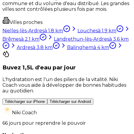
commune et du volume d'eau distribué. Les grandes
villes sont contrôlées plusieurs fois par mois.
Villes proches
Nielles-lès-Ardres
à
1.8
km
Louches
à
1.9
km
Brêmes
à
2.1
km
Landrethun-lès-Ardres
à
3.6
km
Ardres
à
3.8
km
Balinghem
à
4
km
Buvez 1,5L d'eau par jour
L'hydratation est l'un des piliers de la vitalité. Niki
Coach vous aide à développer de bonnes habitudes
au quotidien.
Télécharger sur iPhone
Télécharger sur Android
Niki Coach
66 jours pour reprendre le pouvoir