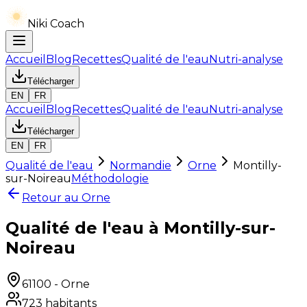
Niki Coach
Accueil
Blog
Recettes
Qualité de l'eau
Nutri-analyse
Télécharger
EN
FR
Accueil
Blog
Recettes
Qualité de l'eau
Nutri-analyse
Télécharger
EN
FR
Qualité de l'eau
Normandie
Orne
Montilly-
sur-Noireau
Méthodologie
Retour au
Orne
Qualité de l'eau à Montilly-sur-
Noireau
61100
-
Orne
723
habitants