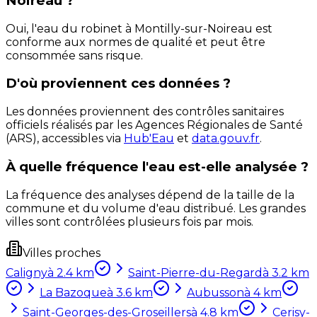
Noireau ?
Oui, l'eau du robinet à Montilly-sur-Noireau est
conforme aux normes de qualité et peut être
consommée sans risque.
D'où proviennent ces données ?
Les données proviennent des contrôles sanitaires
officiels réalisés par les Agences Régionales de Santé
(ARS), accessibles via
Hub'Eau
et
data.gouv.fr
.
À quelle fréquence l'eau est-elle analysée ?
La fréquence des analyses dépend de la taille de la
commune et du volume d'eau distribué. Les grandes
villes sont contrôlées plusieurs fois par mois.
Villes proches
Caligny
à
2.4
km
Saint-Pierre-du-Regard
à
3.2
km
La Bazoque
à
3.6
km
Aubusson
à
4
km
Saint-Georges-des-Groseillers
à
4.8
km
Cerisy-