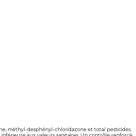
e, méthyl-desphényl-chloridazone et total pesticides.
inférieure aux valeurs sanitaires. Un contrôle renforcé