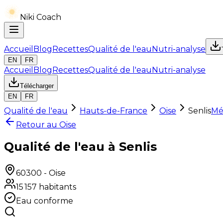
Niki Coach
Accueil
Blog
Recettes
Qualité de l'eau
Nutri-analyse
EN
FR
Accueil
Blog
Recettes
Qualité de l'eau
Nutri-analyse
Télécharger
EN
FR
Qualité de l'eau
Hauts-de-France
Oise
Senlis
Mé
Retour au
Oise
Qualité de l'eau à Senlis
60300
-
Oise
15 157
habitants
Eau conforme