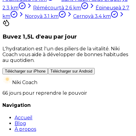
2.3
km
Rémécourt
à
2.6
km
Épineuse
à
2.7
km
Noroy
à
3.1
km
Cernoy
à
3.4
km
Buvez 1,5L d'eau par jour
L'hydratation est l'un des piliers de la vitalité. Niki
Coach vous aide à développer de bonnes habitudes
au quotidien.
Télécharger sur iPhone
Télécharger sur Android
Niki Coach
66 jours pour reprendre le pouvoir
Navigation
Accueil
Blog
À propos