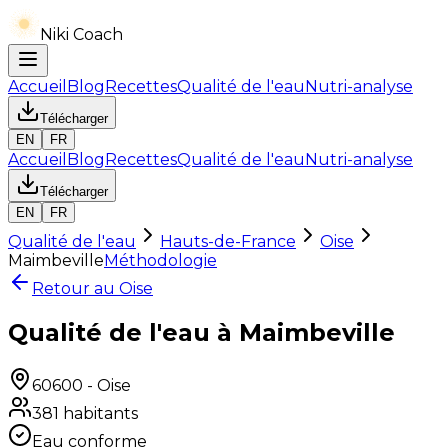
Niki Coach
Accueil
Blog
Recettes
Qualité de l'eau
Nutri-analyse
Télécharger
EN
FR
Accueil
Blog
Recettes
Qualité de l'eau
Nutri-analyse
Télécharger
EN
FR
Qualité de l'eau
Hauts-de-France
Oise
Maimbeville
Méthodologie
Retour au
Oise
Qualité de l'eau à Maimbeville
60600
-
Oise
381
habitants
Eau conforme