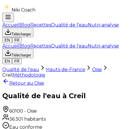
Niki Coach
Accueil
Blog
Recettes
Qualité de l'eau
Nutri-analyse
Télécharger
EN
FR
Accueil
Blog
Recettes
Qualité de l'eau
Nutri-analyse
Télécharger
EN
FR
Qualité de l'eau
Hauts-de-France
Oise
Creil
Méthodologie
Retour au
Oise
Qualité de l'eau à Creil
60100
-
Oise
36 301
habitants
Eau conforme