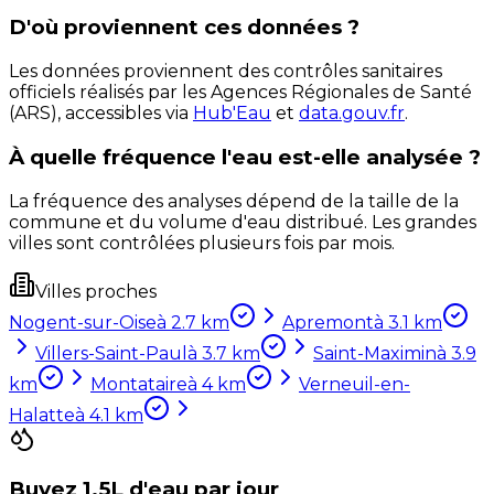
D'où proviennent ces données ?
Les données proviennent des contrôles sanitaires
officiels réalisés par les Agences Régionales de Santé
(ARS), accessibles via
Hub'Eau
et
data.gouv.fr
.
À quelle fréquence l'eau est-elle analysée ?
La fréquence des analyses dépend de la taille de la
commune et du volume d'eau distribué. Les grandes
villes sont contrôlées plusieurs fois par mois.
Villes proches
Nogent-sur-Oise
à
2.7
km
Apremont
à
3.1
km
Villers-Saint-Paul
à
3.7
km
Saint-Maximin
à
3.9
km
Montataire
à
4
km
Verneuil-en-
Halatte
à
4.1
km
Buvez 1,5L d'eau par jour