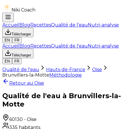
Niki Coach
Accueil
Blog
Recettes
Qualité de l'eau
Nutri-analyse
Télécharger
EN
FR
Accueil
Blog
Recettes
Qualité de l'eau
Nutri-analyse
Télécharger
EN
FR
Qualité de l'eau
Hauts-de-France
Oise
Brunvillers-la-Motte
Méthodologie
Retour au
Oise
Qualité de l'eau à Brunvillers-la-
Motte
60130
-
Oise
335
habitants