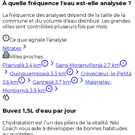
À quelle fréquence l'eau est-elle analysée ?
La fréquence des analyses dépend de la taille de la
commune et du volume d'eau distribué. Les grandes
villes sont contrôlées plusieurs fois par mois.
Ce que signale l'analyse
Nitrates
Villes proches
Plainval
à
2.4
km
Sains-Morainvillers
à
2.7
km
Quinquempoix
à
3.3
km
Crèvecœur-le-Petit
à
3.6
km
Gannes
à
3.7
km
Maignelay-
Montigny
à
3.9
km
Buvez 1,5L d'eau par jour
L'hydratation est l'un des piliers de la vitalité. Niki
Coach vous aide à développer de bonnes habitudes
au quotidien.