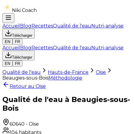
Niki Coach
Accueil
Blog
Recettes
Qualité de l'eau
Nutri-analyse
Télécharger
EN
FR
Accueil
Blog
Recettes
Qualité de l'eau
Nutri-analyse
Télécharger
EN
FR
Qualité de l'eau
Hauts-de-France
Oise
Beaugies-sous-Bois
Méthodologie
Retour au
Oise
Qualité de l'eau à Beaugies-sous-
Bois
60640
-
Oise
104
habitants