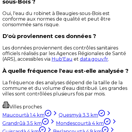
sous-Bois ?
Oui, l'eau du robinet à Beaugies-sous-Bois est
conforme aux normes de qualité et peut être
consommée sans risque.
D'où proviennent ces données ?
Les données proviennent des contrôles sanitaires
officiels réalisés par les Agences Régionales de Santé
(ARS), accessibles via
Hub'Eau
et
data.gouv.fr
.
À quelle fréquence l'eau est-elle analysée ?
La fréquence des analyses dépend de la taille de la
commune et du volume d'eau distribué. Les grandes
villes sont contrôlées plusieurs fois par mois.
Villes proches
Maucourt
à
1.4
km
Quesmy
à
3.3
km
Grandrû
à
3.5
km
Mondescourt
à
4
km
Guiscard
à
4
km
Berlancourt
à
4.9
km