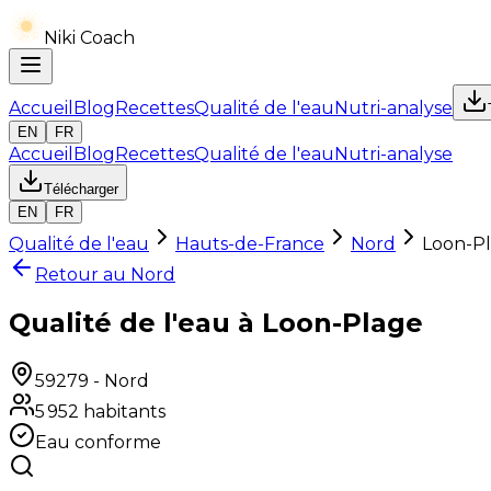
Niki Coach
Accueil
Blog
Recettes
Qualité de l'eau
Nutri-analyse
EN
FR
Accueil
Blog
Recettes
Qualité de l'eau
Nutri-analyse
Télécharger
EN
FR
Qualité de l'eau
Hauts-de-France
Nord
Loon-P
Retour au
Nord
Qualité de l'eau à Loon-Plage
59279
-
Nord
5 952
habitants
Eau conforme