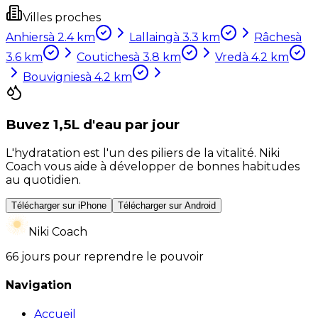
Villes proches
Anhiers
à
2.4
km
Lallaing
à
3.3
km
Râches
à
3.6
km
Coutiches
à
3.8
km
Vred
à
4.2
km
Bouvignies
à
4.2
km
Buvez 1,5L d'eau par jour
L'hydratation est l'un des piliers de la vitalité. Niki
Coach vous aide à développer de bonnes habitudes
au quotidien.
Télécharger sur iPhone
Télécharger sur Android
Niki Coach
66 jours pour reprendre le pouvoir
Navigation
Accueil