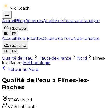
Niki Coach
Accueil
Blog
Recettes
Qualité de l'eau
Nutri-analyse
Télécharger
EN
FR
Accueil
Blog
Recettes
Qualité de l'eau
Nutri-analyse
Télécharger
EN
FR
Qualité de l'eau
Hauts-de-France
Nord
Flines-
lez-Raches
Méthodologie
Retour au
Nord
Qualité de l'eau à Flines-lez-
Raches
59148
-
Nord
5 745
habitants