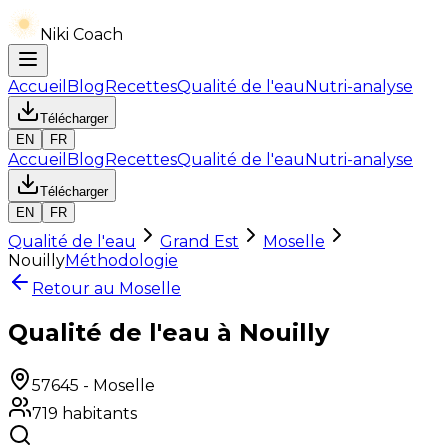
Niki Coach
Accueil
Blog
Recettes
Qualité de l'eau
Nutri-analyse
Télécharger
EN
FR
Accueil
Blog
Recettes
Qualité de l'eau
Nutri-analyse
Télécharger
EN
FR
Qualité de l'eau
Grand Est
Moselle
Nouilly
Méthodologie
Retour au
Moselle
Qualité de l'eau à Nouilly
57645
-
Moselle
719
habitants