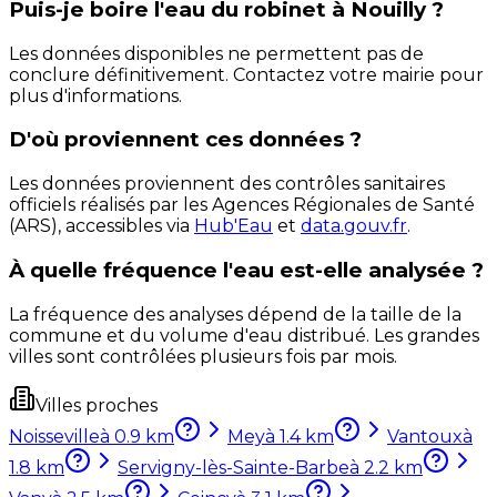
Puis-je boire l'eau du robinet à Nouilly ?
Les données disponibles ne permettent pas de
conclure définitivement. Contactez votre mairie pour
plus d'informations.
D'où proviennent ces données ?
Les données proviennent des contrôles sanitaires
officiels réalisés par les Agences Régionales de Santé
(ARS), accessibles via
Hub'Eau
et
data.gouv.fr
.
À quelle fréquence l'eau est-elle analysée ?
La fréquence des analyses dépend de la taille de la
commune et du volume d'eau distribué. Les grandes
villes sont contrôlées plusieurs fois par mois.
Villes proches
Noisseville
à
0.9
km
Mey
à
1.4
km
Vantoux
à
1.8
km
Servigny-lès-Sainte-Barbe
à
2.2
km