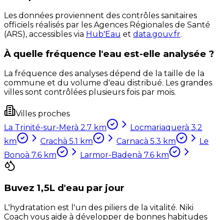
Les données proviennent des contrôles sanitaires
officiels réalisés par les Agences Régionales de Santé
(ARS), accessibles via
Hub'Eau
et
data.gouv.fr
.
À quelle fréquence l'eau est-elle analysée ?
La fréquence des analyses dépend de la taille de la
commune et du volume d'eau distribué. Les grandes
villes sont contrôlées plusieurs fois par mois.
Villes proches
La Trinité-sur-Mer
à
2.7
km
Locmariaquer
à
3.2
km
Crach
à
5.1
km
Carnac
à
5.3
km
Le
Bono
à
7.6
km
Larmor-Baden
à
7.6
km
Buvez 1,5L d'eau par jour
L'hydratation est l'un des piliers de la vitalité. Niki
Coach vous aide à développer de bonnes habitudes