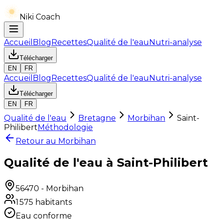
Niki Coach
Accueil
Blog
Recettes
Qualité de l'eau
Nutri-analyse
Télécharger
EN
FR
Accueil
Blog
Recettes
Qualité de l'eau
Nutri-analyse
Télécharger
EN
FR
Qualité de l'eau
Bretagne
Morbihan
Saint-
Philibert
Méthodologie
Retour au
Morbihan
Qualité de l'eau à Saint-Philibert
56470
-
Morbihan
1 575
habitants
Eau conforme