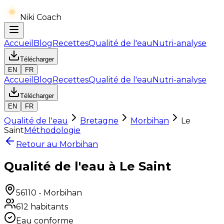
Niki Coach
Accueil
Blog
Recettes
Qualité de l'eau
Nutri-analyse
Télécharger
EN
FR
Accueil
Blog
Recettes
Qualité de l'eau
Nutri-analyse
Télécharger
EN
FR
Qualité de l'eau
Bretagne
Morbihan
Le
Saint
Méthodologie
Retour au
Morbihan
Qualité de l'eau à Le Saint
56110
-
Morbihan
612
habitants
Eau conforme