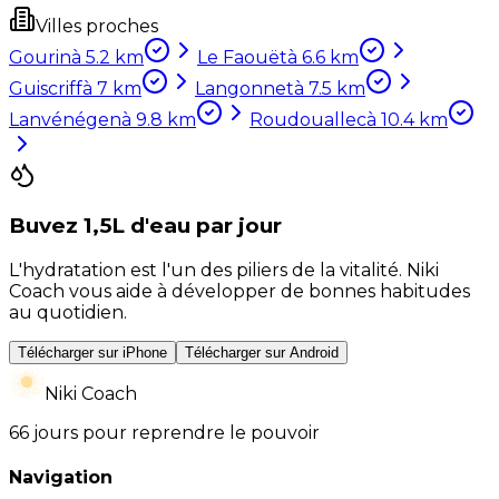
Villes proches
Gourin
à
5.2
km
Le Faouët
à
6.6
km
Guiscriff
à
7
km
Langonnet
à
7.5
km
Lanvénégen
à
9.8
km
Roudouallec
à
10.4
km
Buvez 1,5L d'eau par jour
L'hydratation est l'un des piliers de la vitalité. Niki
Coach vous aide à développer de bonnes habitudes
au quotidien.
Télécharger sur iPhone
Télécharger sur Android
Niki Coach
66 jours pour reprendre le pouvoir
Navigation