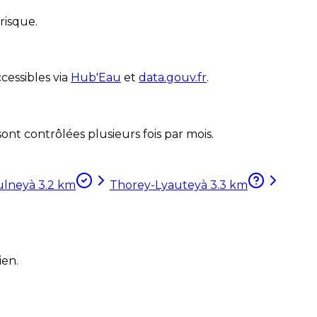
risque.
cessibles via
Hub'Eau
et
data.gouv.fr
.
nt contrôlées plusieurs fois par mois.
ulney
à
3.2
km
Thorey-Lyautey
à
3.3
km
ien.