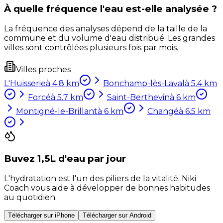
À quelle fréquence l'eau est-elle analysée ?
La fréquence des analyses dépend de la taille de la
commune et du volume d'eau distribué. Les grandes
villes sont contrôlées plusieurs fois par mois.
Villes proches
L'Huisserie
à
4.8
km
Bonchamp-lès-Laval
à
5.4
km
Forcé
à
5.7
km
Saint-Berthevin
à
6
km
Montigné-le-Brillant
à
6
km
Changé
à
6.5
km
Buvez 1,5L d'eau par jour
L'hydratation est l'un des piliers de la vitalité. Niki
Coach vous aide à développer de bonnes habitudes
au quotidien.
Télécharger sur iPhone
Télécharger sur Android