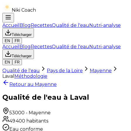
Niki Coach
Accueil
Blog
Recettes
Qualité de l'eau
Nutri-analyse
Télécharger
EN
FR
Accueil
Blog
Recettes
Qualité de l'eau
Nutri-analyse
Télécharger
EN
FR
Qualité de l'eau
Pays de la Loire
Mayenne
Laval
Méthodologie
Retour au
Mayenne
Qualité de l'eau à Laval
53000
-
Mayenne
49 400
habitants
Eau conforme