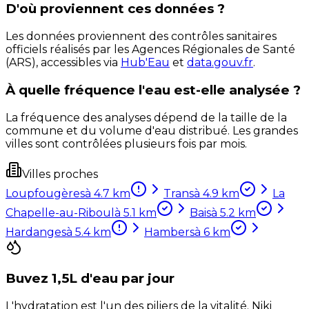
D'où proviennent ces données ?
Les données proviennent des contrôles sanitaires
officiels réalisés par les Agences Régionales de Santé
(ARS), accessibles via
Hub'Eau
et
data.gouv.fr
.
À quelle fréquence l'eau est-elle analysée ?
La fréquence des analyses dépend de la taille de la
commune et du volume d'eau distribué. Les grandes
villes sont contrôlées plusieurs fois par mois.
Villes proches
Loupfougères
à
4.7
km
Trans
à
4.9
km
La
Chapelle-au-Riboul
à
5.1
km
Bais
à
5.2
km
Hardanges
à
5.4
km
Hambers
à
6
km
Buvez 1,5L d'eau par jour
L'hydratation est l'un des piliers de la vitalité. Niki