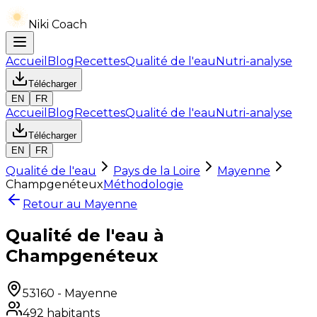
Niki Coach
Accueil
Blog
Recettes
Qualité de l'eau
Nutri-analyse
Télécharger
EN
FR
Accueil
Blog
Recettes
Qualité de l'eau
Nutri-analyse
Télécharger
EN
FR
Qualité de l'eau
Pays de la Loire
Mayenne
Champgenéteux
Méthodologie
Retour au
Mayenne
Qualité de l'eau à
Champgenéteux
53160
-
Mayenne
492
habitants