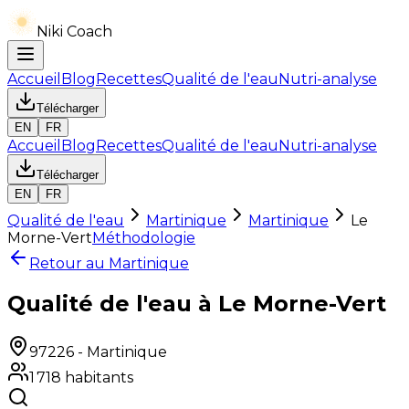
Niki Coach
Accueil
Blog
Recettes
Qualité de l'eau
Nutri-analyse
Télécharger
EN
FR
Accueil
Blog
Recettes
Qualité de l'eau
Nutri-analyse
Télécharger
EN
FR
Qualité de l'eau
Martinique
Martinique
Le
Morne-Vert
Méthodologie
Retour au
Martinique
Qualité de l'eau à Le Morne-Vert
97226
-
Martinique
1 718
habitants