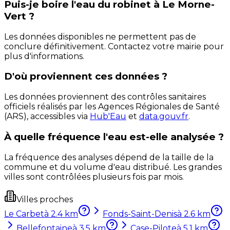
Puis-je boire l'eau du robinet à Le Morne-
Vert ?
Les données disponibles ne permettent pas de
conclure définitivement. Contactez votre mairie pour
plus d'informations.
D'où proviennent ces données ?
Les données proviennent des contrôles sanitaires
officiels réalisés par les Agences Régionales de Santé
(ARS), accessibles via
Hub'Eau
et
data.gouv.fr
.
À quelle fréquence l'eau est-elle analysée ?
La fréquence des analyses dépend de la taille de la
commune et du volume d'eau distribué. Les grandes
villes sont contrôlées plusieurs fois par mois.
Villes proches
Le Carbet
à
2.4
km
Fonds-Saint-Denis
à
2.6
km
Bellefontaine
à
3.5
km
Case-Pilote
à
5.1
km