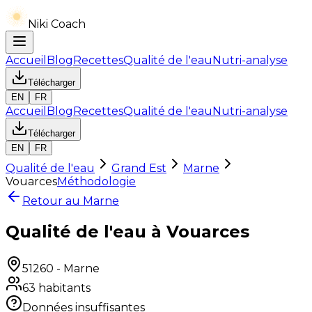
Niki Coach
Accueil
Blog
Recettes
Qualité de l'eau
Nutri-analyse
Télécharger
EN
FR
Accueil
Blog
Recettes
Qualité de l'eau
Nutri-analyse
Télécharger
EN
FR
Qualité de l'eau
Grand Est
Marne
Vouarces
Méthodologie
Retour au
Marne
Qualité de l'eau à Vouarces
51260
-
Marne
63
habitants
Données insuffisantes