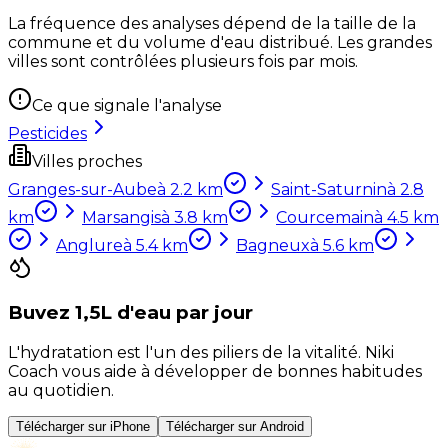
La fréquence des analyses dépend de la taille de la
commune et du volume d'eau distribué. Les grandes
villes sont contrôlées plusieurs fois par mois.
Ce que signale l'analyse
Pesticides
Villes proches
Granges-sur-Aube
à
2.2
km
Saint-Saturnin
à
2.8
km
Marsangis
à
3.8
km
Courcemain
à
4.5
km
Anglure
à
5.4
km
Bagneux
à
5.6
km
Buvez 1,5L d'eau par jour
L'hydratation est l'un des piliers de la vitalité. Niki
Coach vous aide à développer de bonnes habitudes
au quotidien.
Télécharger sur iPhone
Télécharger sur Android