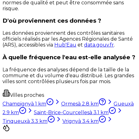
normes de qualité et peut être consommée sans
risque.
D'où proviennent ces données ?
Les données proviennent des contrôles sanitaires
officiels réalisés par les Agences Régionales de Santé
(ARS), accessibles via
Hub'Eau
et
data.gouv.fr
.
À quelle fréquence l'eau est-elle analysée ?
La fréquence des analyses dépend de la taille de la
commune et du volume d'eau distribué. Les grandes
villes sont contrôlées plusieurs fois par mois.
Villes proches
Champigny
à
1
km
Ormes
à
2.8
km
Gueux
à
2.9
km
Saint-Brice-Courcelles
à
3.1
km
Tinqueux
à
3.3
km
Vrigny
à
3.4
km