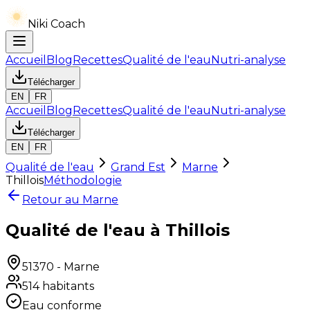
Niki Coach
Accueil
Blog
Recettes
Qualité de l'eau
Nutri-analyse
Télécharger
EN
FR
Accueil
Blog
Recettes
Qualité de l'eau
Nutri-analyse
Télécharger
EN
FR
Qualité de l'eau
Grand Est
Marne
Thillois
Méthodologie
Retour au
Marne
Qualité de l'eau à Thillois
51370
-
Marne
514
habitants
Eau conforme