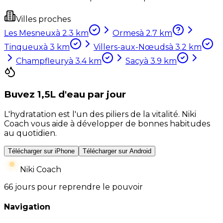
Villes proches
Les Mesneux
à
2.3
km
Ormes
à
2.7
km
Tinqueux
à
3
km
Villers-aux-Nœuds
à
3.2
km
Champfleury
à
3.4
km
Sacy
à
3.9
km
Buvez 1,5L d'eau par jour
L'hydratation est l'un des piliers de la vitalité. Niki
Coach vous aide à développer de bonnes habitudes
au quotidien.
Télécharger sur iPhone
Télécharger sur Android
Niki Coach
66 jours pour reprendre le pouvoir
Navigation