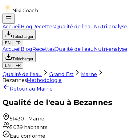
Niki Coach
Accueil
Blog
Recettes
Qualité de l'eau
Nutri-analyse
Télécharger
EN
FR
Accueil
Blog
Recettes
Qualité de l'eau
Nutri-analyse
Télécharger
EN
FR
Qualité de l'eau
Grand Est
Marne
Bezannes
Méthodologie
Retour au
Marne
Qualité de l'eau à Bezannes
51430
-
Marne
5 039
habitants
Eau conforme