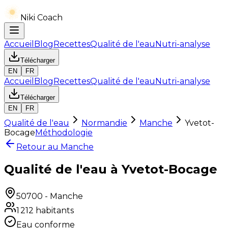
Niki Coach
Accueil
Blog
Recettes
Qualité de l'eau
Nutri-analyse
Télécharger
EN
FR
Accueil
Blog
Recettes
Qualité de l'eau
Nutri-analyse
Télécharger
EN
FR
Qualité de l'eau
Normandie
Manche
Yvetot-
Bocage
Méthodologie
Retour au
Manche
Qualité de l'eau à Yvetot-Bocage
50700
-
Manche
1 212
habitants
Eau conforme