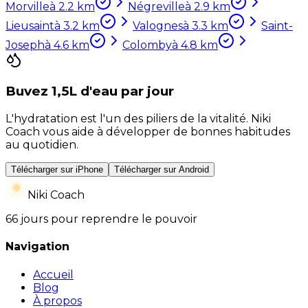
Morville
à
2.2
km
Négreville
à
2.9
km
Lieusaint
à
3.2
km
Valognes
à
3.3
km
Saint-
Joseph
à
4.6
km
Colomby
à
4.8
km
Buvez 1,5L d'eau par jour
L'hydratation est l'un des piliers de la vitalité. Niki
Coach vous aide à développer de bonnes habitudes
au quotidien.
Télécharger sur iPhone
Télécharger sur Android
Niki Coach
66 jours pour reprendre le pouvoir
Navigation
Accueil
Blog
À propos