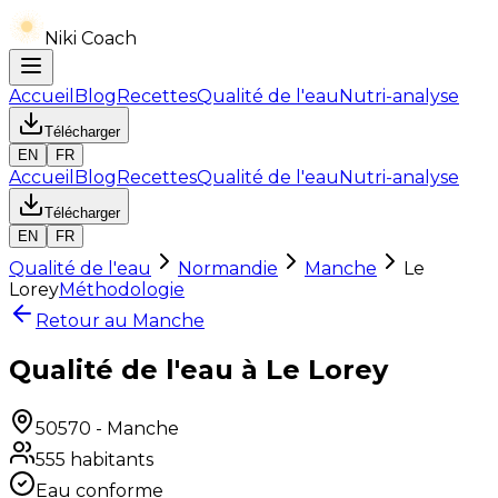
Niki Coach
Accueil
Blog
Recettes
Qualité de l'eau
Nutri-analyse
Télécharger
EN
FR
Accueil
Blog
Recettes
Qualité de l'eau
Nutri-analyse
Télécharger
EN
FR
Qualité de l'eau
Normandie
Manche
Le
Lorey
Méthodologie
Retour au
Manche
Qualité de l'eau à Le Lorey
50570
-
Manche
555
habitants
Eau conforme