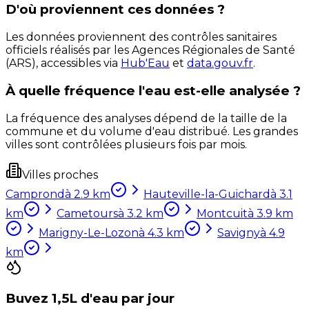
D'où proviennent ces données ?
Les données proviennent des contrôles sanitaires
officiels réalisés par les Agences Régionales de Santé
(ARS), accessibles via
Hub'Eau
et
data.gouv.fr
.
À quelle fréquence l'eau est-elle analysée ?
La fréquence des analyses dépend de la taille de la
commune et du volume d'eau distribué. Les grandes
villes sont contrôlées plusieurs fois par mois.
Villes proches
Camprond
à
2.9
km
Hauteville-la-Guichard
à
3.1
km
Cametours
à
3.2
km
Montcuit
à
3.9
km
Marigny-Le-Lozon
à
4.3
km
Savigny
à
4.9
km
Buvez 1,5L d'eau par jour